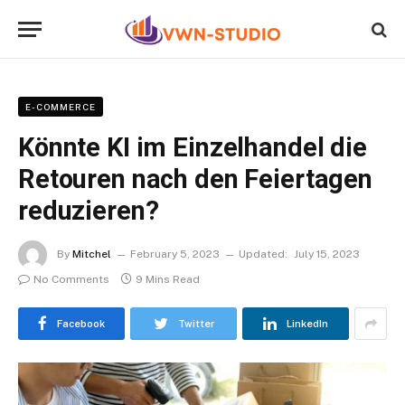
E-COMMERCE
Könnte KI im Einzelhandel die
Retouren nach den Feiertagen
reduzieren?
By
Mitchel
February 5, 2023
Updated:
July 15, 2023
No Comments
9 Mins Read
Facebook
Twitter
LinkedIn